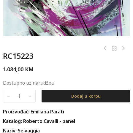
RC15223
1.084,00
KM
Dostupno uz narudžbu
﹣
﹢
Dodaj u korpu
Proizvođač: Emiliana Parati
Katalog: Roberto Cavalli - panel
Naziv: Selvaggia