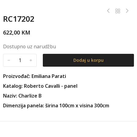
RC17202
622,00
KM
Dostupno uz narudžbu
﹣
﹢
Dodaj u korpu
Proizvođač: Emiliana Parati
Katalog: Roberto Cavalli - panel
Naziv: Charlize B
Dimenzija panela: širina 100cm x visina 300cm