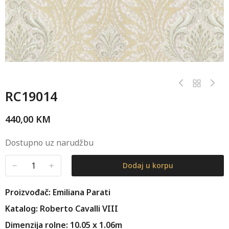
RC19014
440,00
KM
Dostupno uz narudžbu
﹣
﹢
Dodaj u korpu
Proizvođač: Emiliana Parati
Katalog: Roberto Cavalli VIII
Dimenzija rolne: 10.05 x 1.06m