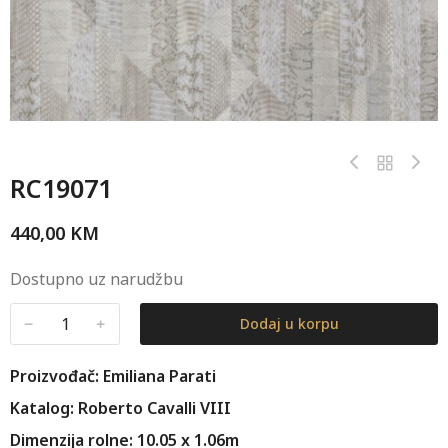
RC19071
440,00
KM
Dostupno uz narudžbu
﹣
﹢
Dodaj u korpu
Proizvođač: Emiliana Parati
Katalog: Roberto Cavalli VIII
Dimenzija rolne: 10.05 x 1.06m