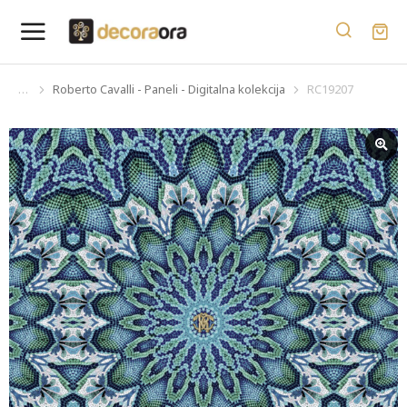
Roberto Cavalli - Paneli - Digitalna kolekcija
RC19207
You are here: