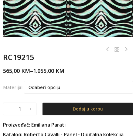
RC19215
565,00
KM
–
1.055,00
KM
Materijal
﹣
﹢
Dodaj u korpu
Proizvođač: Emiliana Parati
Katalog: Roberto Cavalli - Panel - Digitalna kolekcija