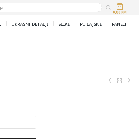
0,00
KM
L
UKRASNI DETALJI
SLIKE
PU LAJSNE
PANELI