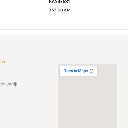
RA543681
RA
363,00
KM
33
ozi
odavaniji