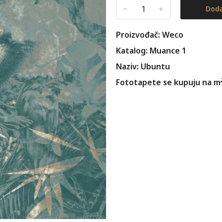
﹣
﹢
Doda
Proizvođač: Weco
Katalog: Muance 1
Naziv: Ubuntu
Fototapete se kupuju na m