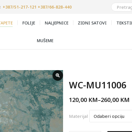
+387/51-217-121 +387/66-828-440
:
APETE
FOLIJE
NALJEPNICE
ZIDNI SATOVI
TEKSTI
MUŠEME
WC-MU11006
120,00
KM
–
260,00
KM
Materijal