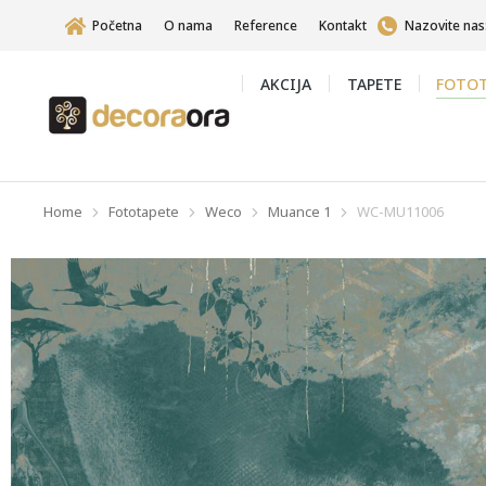
Početna
O nama
Reference
Kontakt
Nazovite nas
AKCIJA
TAPETE
FOTOT
Home
Fototapete
Weco
Muance 1
WC-MU11006
You are here: