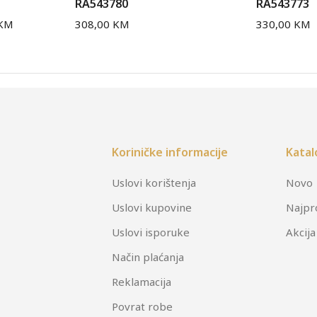
RA543780
RA543773
KM
308,00
KM
330,00
KM
Koriničke informacije
Katal
Uslovi korištenja
Novo
Uslovi kupovine
Najpr
Uslovi isporuke
Akcija
Način plaćanja
Reklamacija
Povrat robe