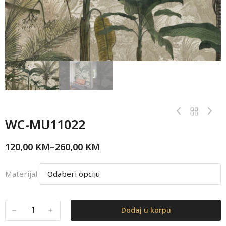
WC-MU11022
120,00
KM
–
260,00
KM
Materijal
﹣
﹢
Dodaj u korpu