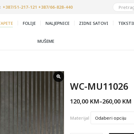
+387/51-217-121 +387/66-828-440
:
APETE
FOLIJE
NALJEPNICE
ZIDNI SATOVI
TEKSTI
MUŠEME
WC-MU11026
120,00
KM
–
260,00
KM
Materijal