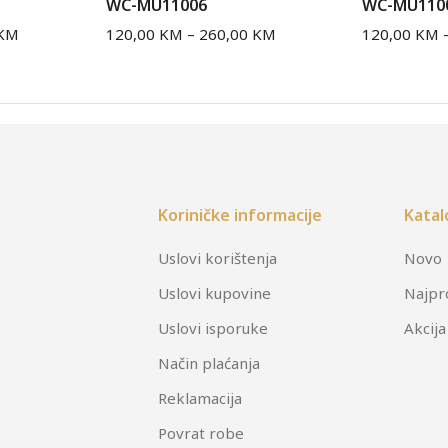
WC-MU11006
WC-MU110
KM
120,00
KM
–
260,00
KM
120,00
KM
Koriničke informacije
Katal
Uslovi korištenja
Novo
Uslovi kupovine
Najpr
Uslovi isporuke
Akcija
Način plaćanja
Reklamacija
Povrat robe