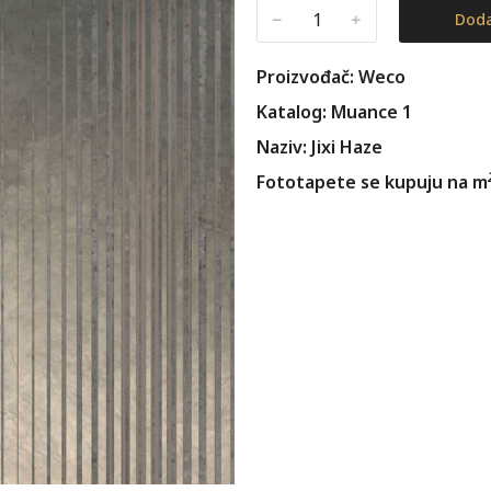
﹣
﹢
Doda
Proizvođač: Weco
Katalog: Muance 1
Naziv: Jixi Haze
Fototapete se kupuju na m