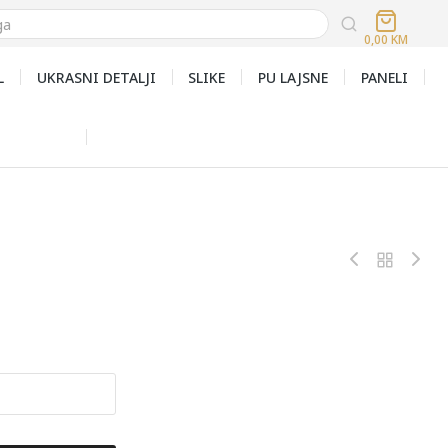
0,00
KM
L
UKRASNI DETALJI
SLIKE
PU LAJSNE
PANELI