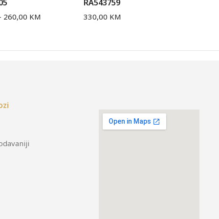
05
RA543759
RA
–
260,00
KM
330,00
KM
28
ozi
odavaniji