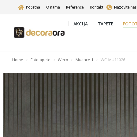
Početna
O nama
Reference
Kontakt
Nazovite nas
AKCIJA
TAPETE
FOTOT
Home
Fototapete
Weco
Muance 1
WC-MU11026
You are here: