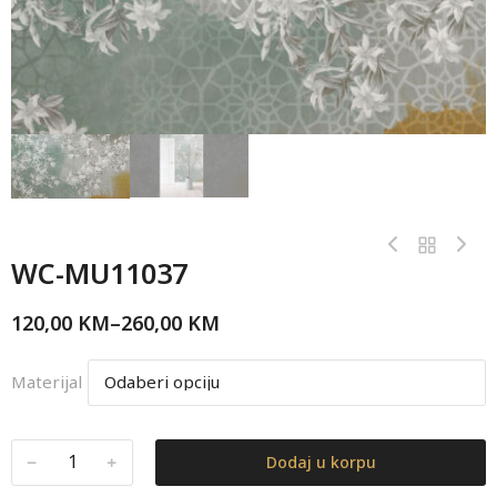
WC-MU11037
120,00
KM
–
260,00
KM
Materijal
﹣
﹢
Dodaj u korpu