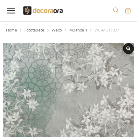
Home
Fototapete
Weco
Muance 1
WC-MU11037
You are here: