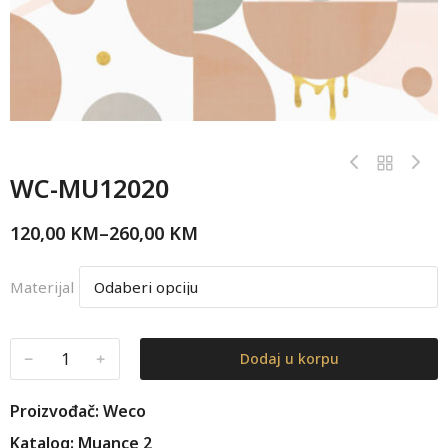
WC-MU12020
120,00
KM
–
260,00
KM
Materijal
﹣
﹢
Dodaj u korpu
Proizvođač: Weco
Katalog: Muance 2