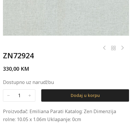
ZN72924
330,00
KM
Dostupno uz narudžbu
﹣
﹢
Dodaj u korpu
Proizvođač: Emiliana Parati Katalog: Zen Dimenzija
rolne: 10.05 x 1.06m Uklapanje: 0cm