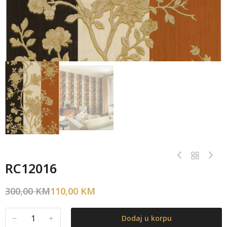
RC12016
300,00
KM
110,00
KM
﹣
﹢
Dodaj u korpu