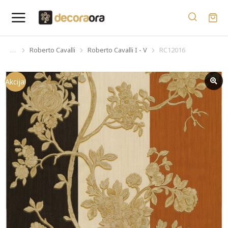
Roberto Cavalli
Roberto Cavalli I - V
RC12016
You are here:
Akcija!