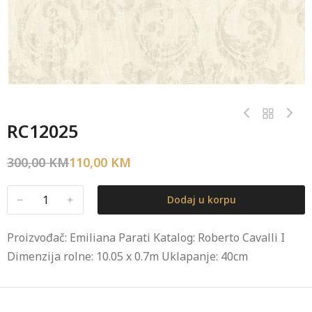
RC12025
300,00
KM
110,00
KM
﹣
﹢
Dodaj u korpu
Proizvođač: Emiliana Parati Katalog: Roberto Cavalli I
Dimenzija rolne: 10.05 x 0.7m Uklapanje: 40cm