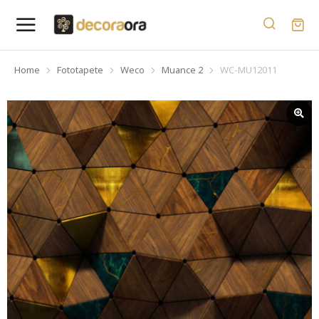
Home
Fototapete
Weco
Muance 2
WC-MU12011
You are here: