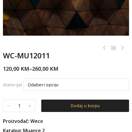
WC-MU12011
120,00
KM
–
260,00
KM
Materijal
﹣
﹢
Dodaj u korpu
Proizvođač: Weco
Katalog: Muance 2