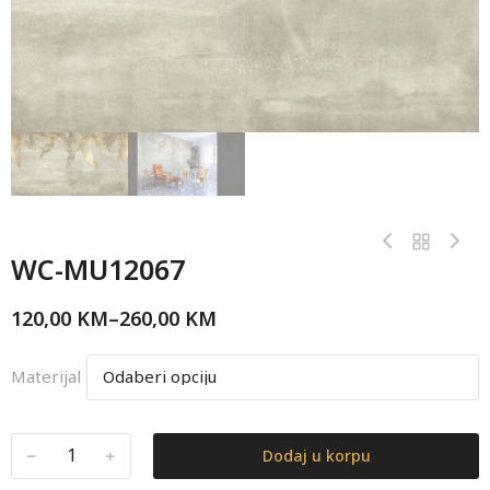
WC-MU12067
120,00
KM
–
260,00
KM
Materijal
﹣
﹢
Dodaj u korpu