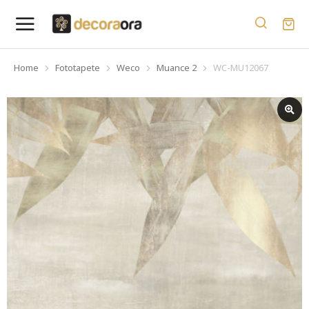
Home
Fototapete
Weco
Muance 2
WC-MU12067
You are here: