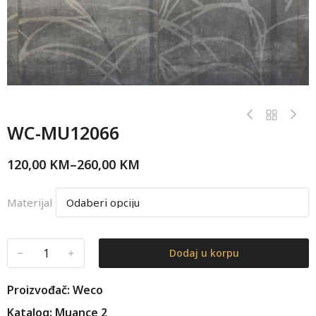
WC-MU12066
120,00
KM
–
260,00
KM
Materijal
﹣
﹢
Dodaj u korpu
Proizvođač: Weco
Katalog: Muance 2