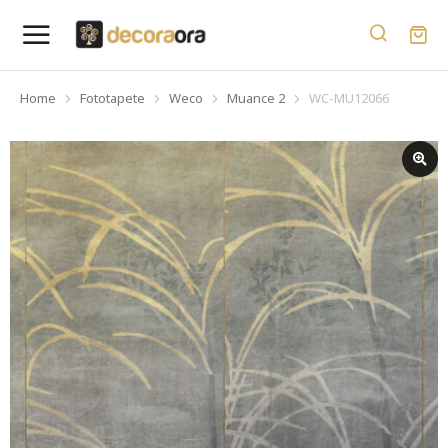
Home
Fototapete
Weco
Muance 2
WC-MU12066
You are here: