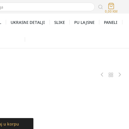
0,00
KM
L
UKRASNI DETALJI
SLIKE
PU LAJSNE
PANELI
j u korpu