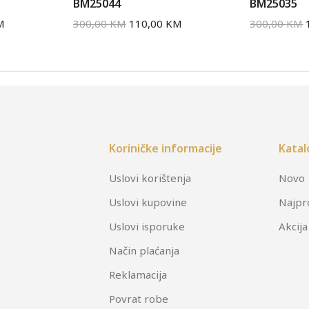
BM25044
BM25035
M
300,00
KM
110,00
KM
300,00
KM
Koriničke informacije
Katal
Uslovi korištenja
Novo
Uslovi kupovine
Najpr
Uslovi isporuke
Akcija
Način plaćanja
Reklamacija
Povrat robe