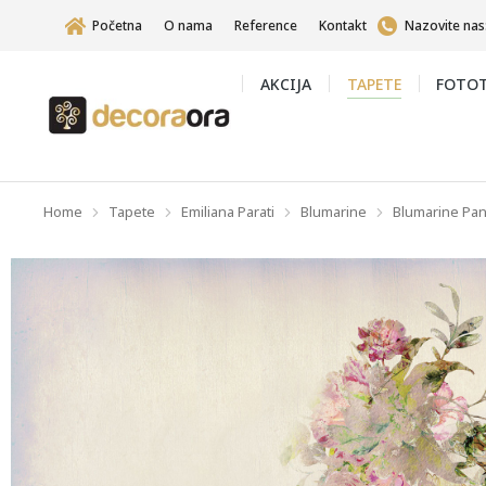
Početna
O nama
Reference
Kontakt
Nazovite nas
AKCIJA
TAPETE
FOTOT
Home
Tapete
Emiliana Parati
Blumarine
Blumarine Pan
You are here: