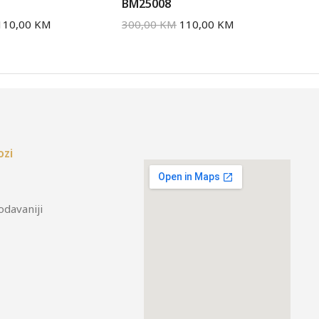
BM25008
BM
110,00
KM
300,00
KM
110,00
KM
30
ozi
odavaniji