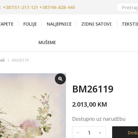
+387/51-217-121 +387/66-828-440
:
APETE
FOLIJE
NALJEPNICE
ZIDNI SATOVI
TEKSTI
MUŠEME
eli
BM26119
BM26119
2.013,00
KM
Dostupno uz narudžbu
﹣
﹢
Doda