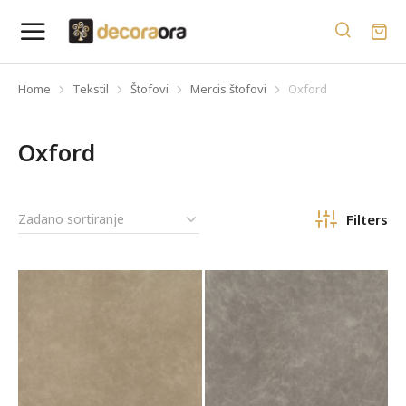
Home
Tekstil
Štofovi
Mercis štofovi
Oxford
You are here:
Oxford
Filters