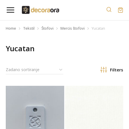
Home
Tekstil
Štofovi
Mercis štofovi
Yucatan
You are here:
Yucatan
Filters