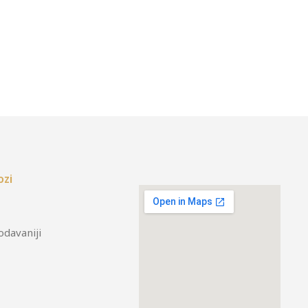
ozi
odavaniji