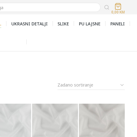
0,00
KM
L
UKRASNI DETALJI
SLIKE
PU LAJSNE
PANELI