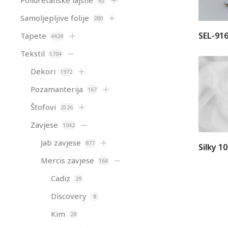
Poliuretanske lajsne
82
Samoljepljive folije
280
SEL-91
Tapete
4424
Tekstil
5704
Dekori
1972
Pozamanterija
167
Štofovi
2526
Zavjese
1042
Jab zavjese
877
Silky 1
Mercis zavjese
166
Cadiz
29
Discovery
8
Kim
28