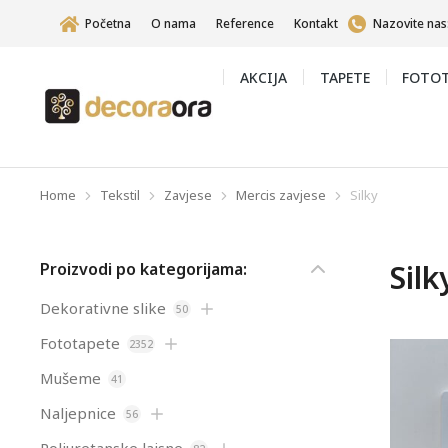
Početna
O nama
Reference
Kontakt
Nazovite nas
AKCIJA
TAPETE
FOTOT
Home
Tekstil
Zavjese
Mercis zavjese
Silky
You are here:
Silk
Proizvodi po kategorijama:
Dekorativne slike
50
Fototapete
2352
Mušeme
41
Naljepnice
56