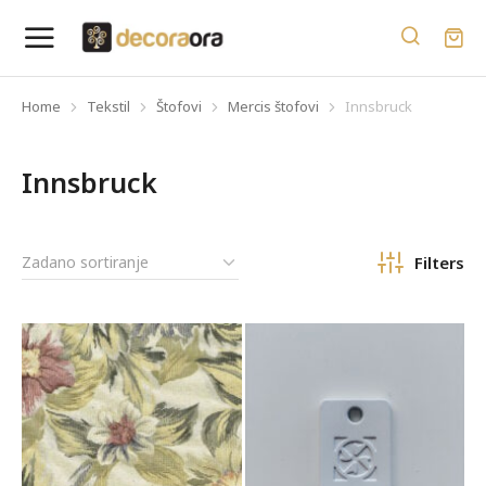
Home
Tekstil
Štofovi
Mercis štofovi
Innsbruck
You are here:
Innsbruck
Filters