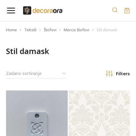
Home
Tekstil
Štofovi
Mercis štofovi
Stil damask
You are here:
Stil damask
Filters