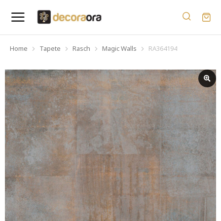
Home
Tapete
Rasch
Magic Walls
RA364194
You are here: