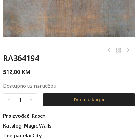
RA364194
512,00
KM
Dostupno uz narudžbu
﹣
﹢
Dodaj u korpu
Proizvođač: Rasch
Katalog: Magic Walls
Ime panela: City