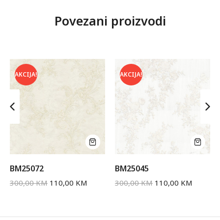
Povezani proizvodi
AKCIJA!
AKCIJA!
BM25072
BM25045
300,00
KM
110,00
KM
300,00
KM
110,00
KM