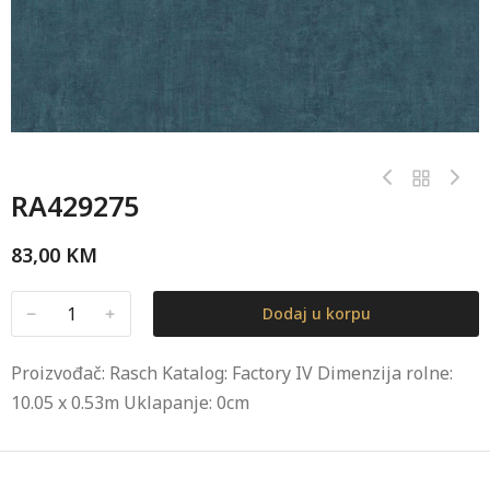
RA429275
83,00
KM
﹣
﹢
Dodaj u korpu
Proizvođač: Rasch Katalog: Factory IV Dimenzija rolne:
10.05 x 0.53m Uklapanje: 0cm