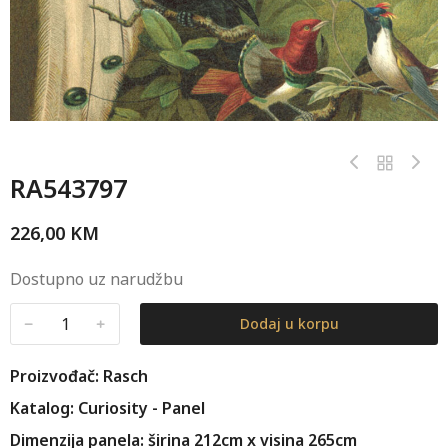
RA543797
226,00
KM
Dostupno uz narudžbu
﹣
﹢
Dodaj u korpu
Proizvođač: Rasch
Katalog: Curiosity - Panel
Dimenzija panela: širina 212cm x visina 265cm