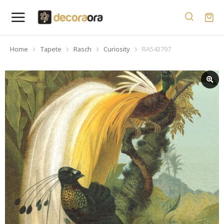
Home
Tapete
Rasch
Curiosity
RA543797
You are here: