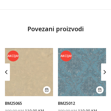
Povezani proizvodi
AKCIJA!
AKCIJA!
BM25065
BM25012
300,00
KM
110,00
KM
300,00
KM
110,00
KM