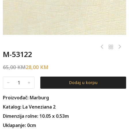
M-53122
65,00
KM
28,00
KM
﹣
﹢
Dodaj u korpu
Proizvođač: Marburg
Katalog: La Veneziana 2
Dimenzija rolne: 10.05 x 0.53m
Uklapanje: 0cm