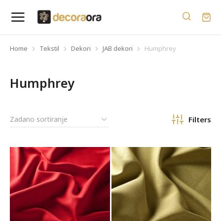
Home
Tekstil
Dekori
JAB dekori
Humphrey
You are here:
Humphrey
Filters