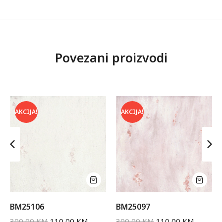
Povezani proizvodi
AKCIJA!
AKCIJA!
BM25106
BM25097
300,00
KM
110,00
KM
300,00
KM
110,00
KM