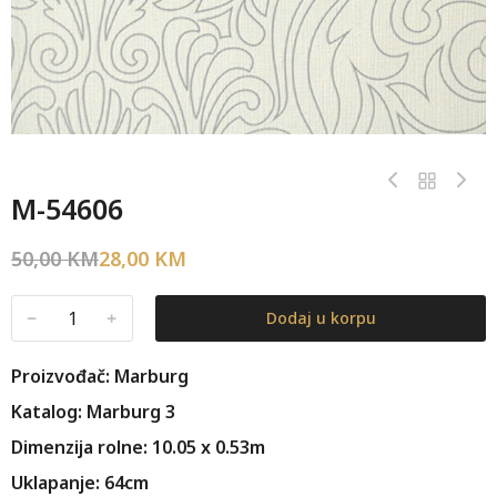
M-54606
50,00
KM
28,00
KM
﹣
﹢
Dodaj u korpu
Proizvođač: Marburg
Katalog: Marburg 3
Dimenzija rolne: 10.05 x 0.53m
Uklapanje: 64cm