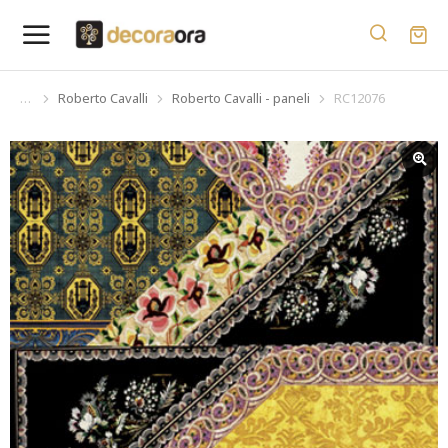
Roberto Cavalli
Roberto Cavalli - paneli
RC12076
You are here: