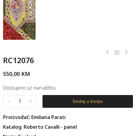
RC12076
550,00
KM
Dostupno uz narudžbu
﹣
﹢
Dodaj u korpu
Proizvođač: Emiliana Parati
Katalog: Roberto Cavalli - panel