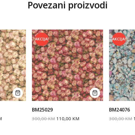
Povezani proizvodi
AKCIJA!
AKCIJA!
BM25029
BM24076
M
300,00
KM
110,00
KM
300,00
KM