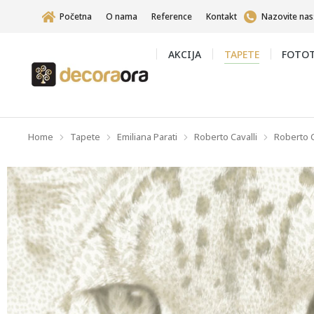
Početna
O nama
Reference
Kontakt
Nazovite nas
AKCIJA
TAPETE
FOTOT
Home
Tapete
Emiliana Parati
Roberto Cavalli
Roberto C
You are here: