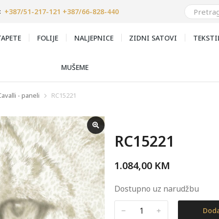
+387/51-217-121 +387/66-828-440
:
APETE
FOLIJE
NALJEPNICE
ZIDNI SATOVI
TEKSTI
MUŠEME
avalli - paneli
RC15221
RC15221
1.084,00
KM
Dostupno uz narudžbu
﹣
﹢
Doda