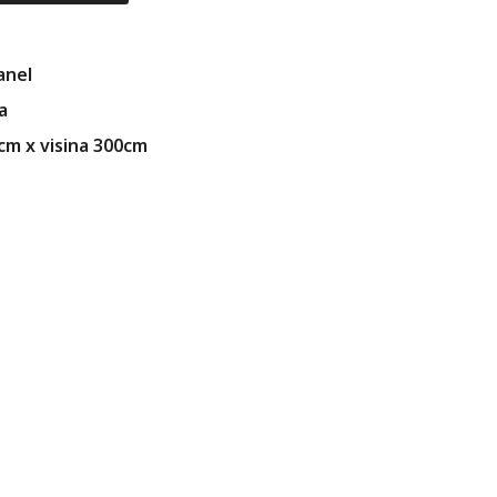
anel
a
6cm x visina 300cm