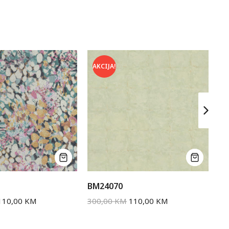
AKCIJA!
A
BM24070
BM
110,00
KM
300,00
KM
110,00
KM
30