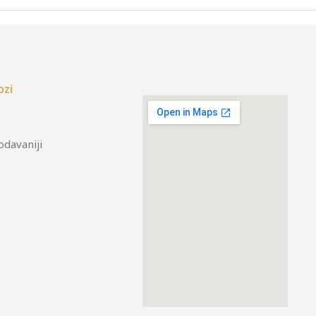
ozi
odavaniji