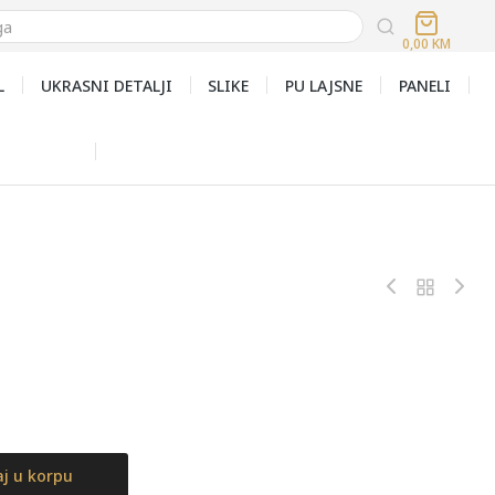
0,00
KM
L
UKRASNI DETALJI
SLIKE
PU LAJSNE
PANELI
j u korpu