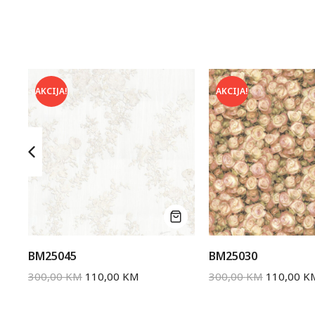
AKCIJA!
AKCIJA!
BM25045
BM25030
300,00
KM
110,00
KM
300,00
KM
110,00
K