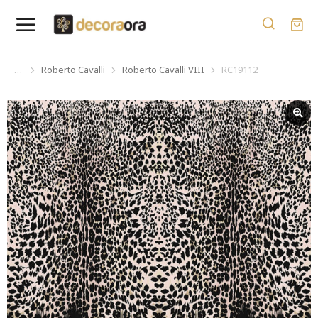
Roberto Cavalli
Roberto Cavalli VIII
RC19112
You are here: