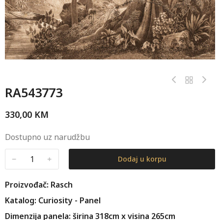
RA543773
330,00
KM
Dostupno uz narudžbu
﹣
﹢
Dodaj u korpu
Proizvođač: Rasch
Katalog: Curiosity - Panel
Dimenzija panela: širina 318cm x visina 265cm