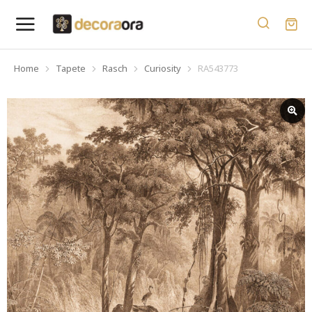
Home
Tapete
Rasch
Curiosity
RA543773
You are here: